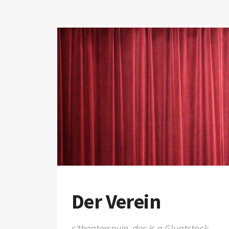
Der Verein
s'theaterspuin, des is a Gluatstock