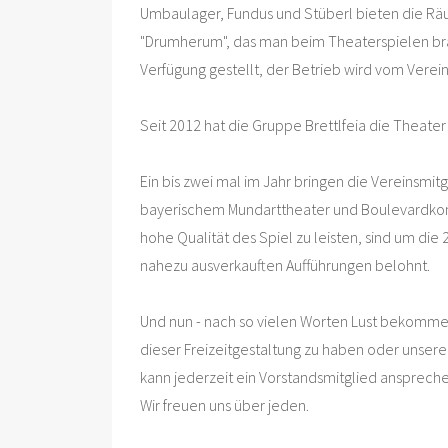
Umbaulager, Fundus und Stüberl bieten die Räu
"Drumherum", das man beim Theaterspielen br
Verfügung gestellt, der Betrieb wird vom Verein
Seit 2012 hat die Gruppe Brettlfeia die Theater
Ein bis zwei mal im Jahr bringen die Vereinsmit
bayerischem Mundarttheater und Boulevardko
hohe Qualität des Spiel zu leisten, sind um die
nahezu ausverkauften Aufführungen belohnt.
Und nun - nach so vielen Worten Lust bekomme
dieser Freizeitgestaltung zu haben oder unsere
kann jederzeit ein Vorstandsmitglied ansprech
Wir freuen uns über jeden.