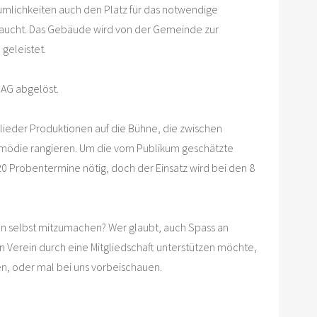
mlichkeiten auch den Platz für das notwendige
aucht. Das Gebäude wird von der Gemeinde zur
 geleistet.
 AG abgelöst.
glieder Produktionen auf die Bühne, die zwischen
mödie rangieren. Um die vom Publikum geschätzte
 20 Probentermine nötig, doch der Einsatz wird bei den 8
n selbst mitzumachen? Wer glaubt, auch Spass an
n Verein durch eine Mitgliedschaft unterstützen möchte,
en, oder mal bei uns vorbeischauen.