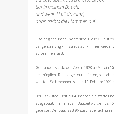
tiaf in meinem Bauch,
und wenn i Luft dazulaß,
dann treibts die Flammen auf...
... so beginnt unser Theaterlied. Diese Glut ist e
Langenpreising - im Zanklstadl - immer wieder
aufbrennen lässt.
Gegründet wurde der Verein 1920 als Verein "D
ursprünglich "Raubzüge" durchführen, sich aber
wollten. So begannen sie am 13. Februar 1921 m
Der Zanklstadl, seit 2004 unsere Spielstätte u
ausgebaut. In einem Jahr Bauzeit wurden ca. 4
geleistet. Der Saal fasst 96 Zuschauer auf num