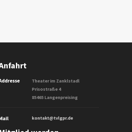
Anfahrt
Addresse
Theater im Zanklstadl
Prisostraße 4
85465 Langenpreising
kontakt@tvlgpr.de
Mail